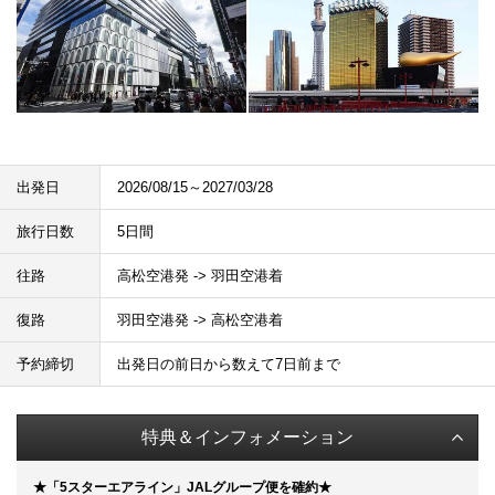
出発日
2026/08/15～2027/03/28
旅行日数
5日間
往路
高松空港発 -> 羽田空港着
復路
羽田空港発 -> 高松空港着
予約締切
出発日の前日から数えて7日前まで
特典＆インフォメーション
★「5スターエアライン」JALグループ便を確約★