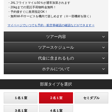
・JALフライトマイル50％が通常加算されます
・20kgまでの受託手荷物料金無料！
・予約後すぐに座席指定OK！
・無料Wi-Fiサービスを機内で楽しめます（※一部機材を除く）
マイページでいつでも予約・航空券確認の確認などができます⇒
ツアー内容
ツアースケジュール
代金に含まれるもの
ホテルについて
部屋タイプを選択
１名１室
２名１室
セミダブル
３名１室
４名１室