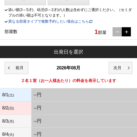
添い寝(3～5才)、幼児(0～2才)の人数は含めずにご選択ください。（セミダ
ブルの添い寝は不可となります。）
異なる部屋タイプで複数予約したい場合はこちら
1
部屋数
部屋
出発日を選択
2026年08月
２名１室
（お一人様あたり）の料金を表示しています
8/1
--円
(土)
8/2
--円
(日)
8/3
--円
(月)
8/4
--円
(火)