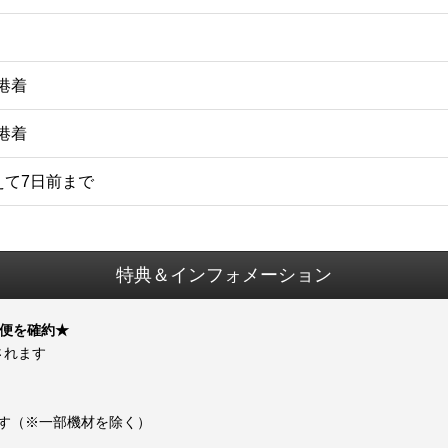
空港着
空港着
えて7日前まで
特典＆インフォメーション
プ便を確約★
されます
ます（※一部機材を除く）