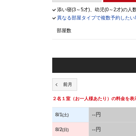
添い寝(3～5才)、幼児(0～2才
異なる部屋タイプで複数予約したい
部屋数
２名１室
（お一人様あたり）の料金を表
8/1
--円
(土)
8/2
--円
(日)