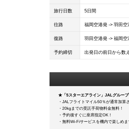
旅行日数
5日間
往路
福岡空港発 -> 羽田
復路
羽田空港発 -> 福岡
予約締切
出発日の前日から数
★「5スターエアライン」JALグルー
・JALフライトマイル50％が通常加算
・20kgまでの受託手荷物料金無料！
・予約後すぐに座席指定OK！
・無料Wi-Fiサービスを機内で楽しめ