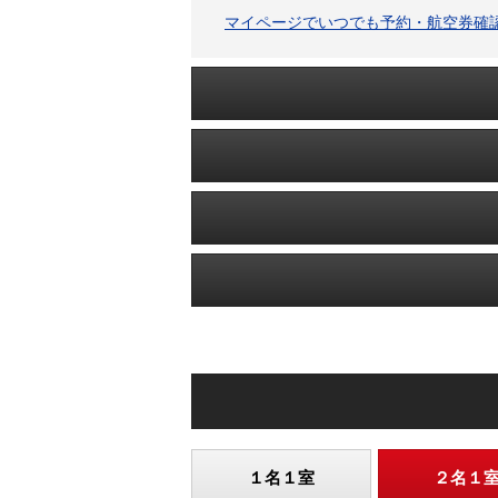
マイページでいつでも予約・航空券確
１名１室
２名１