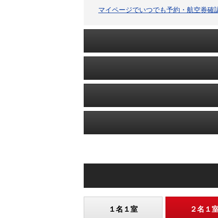
マイページでいつでも予約・航空券確
１名１室
２名１