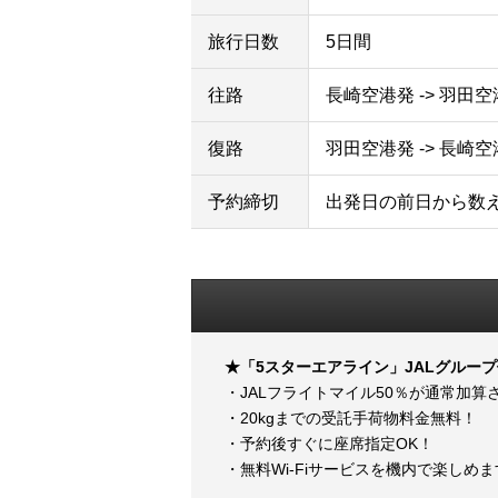
旅行日数
5日間
往路
長崎空港発 -> 羽田
復路
羽田空港発 -> 長崎
予約締切
出発日の前日から数
★「5スターエアライン」JALグルー
・JALフライトマイル50％が通常加算
・20kgまでの受託手荷物料金無料！
・予約後すぐに座席指定OK！
・無料Wi-Fiサービスを機内で楽しめ