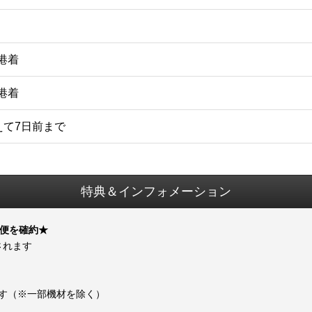
空港着
空港着
えて7日前まで
特典＆インフォメーション
プ便を確約★
されます
ます（※一部機材を除く）