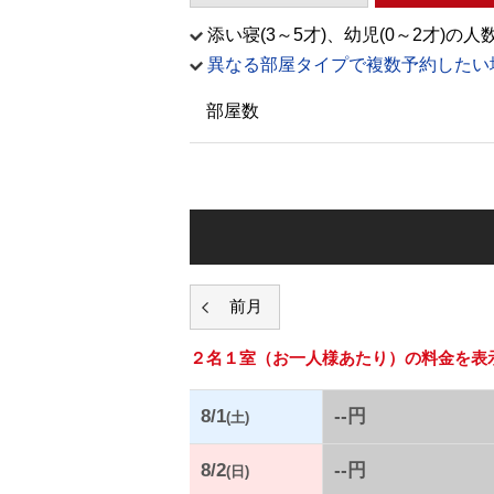
添い寝(3～5才)、幼児(0～2才
異なる部屋タイプで複数予約したい
部屋数
２名１室
（お一人様あたり）の料金を表
8/1
--円
(土)
8/2
--円
(日)