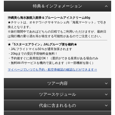
特典＆インフォメーション
沖縄美ら海水族館入館券＆ブルーシールアイスクリーム60g
★チケットは、オキナワハナサキマルシェ内「海風マーケット」で引き
換えとなります。
※旅行期間中であればどちらの日程でもご利用いただけますが、最終日
は飛行機の乗り遅れ等が発生する可能性があるのでご注意ください。
★「5スターエアライン」JALグループ便を確約★
・JALフライトマイル50％が通常加算されます
・20kgまでの受託手荷物料金無料！
・予約後すぐに座席指定OK！（選択ができる座席がある場合のみ
・無料Wi-Fiサービスを機内で楽しめます（※一部機材を除く）
マイページでいつでも予約・航空券確認の確認などができます⇒
ツアー内容
ツアースケジュール
代金に含まれるもの