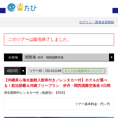
ログイン・新規会員登録
このツアーは販売終了しました。
関西発
出発地
伊丹・関西国際空港
ツアーID：OS-411148
キャンセル実質0円キャンペーン
【沖縄美ら海水族館入館券付き／レンタカー付】ホテルが選べ
る！前泊那覇＆沖縄フリープラン 伊丹・関西国際空港発 5日間
滞在期間中レンタカー付（免責別）【054】
ツアー基本料金：
円～
円