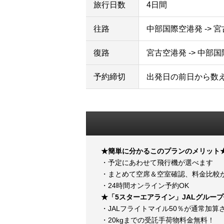
旅行日数
4日間
往路
中部国際空港発 -> 
復路
宮古空港発 -> 中部
予約締切
出発日の前日から数
★簡単に分かるこのプランのメリット
・予定にあわせて飛行機が選べます
・まとめて空席＆空室確認、料金比較
・24時間オンライン予約OK
★「5スターエアライン」JALグルー
・JALフライトマイル50％が通常加算
・20kgまでの受託手荷物料金無料！