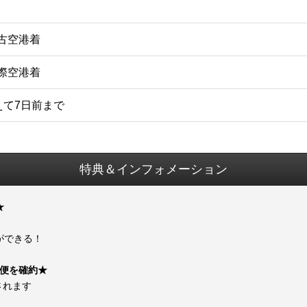
宮古空港着
国際空港着
えて7日前まで
特典＆インフォメーション
★
ができる！
プ便を確約★
されます