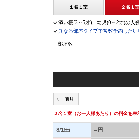
１名１室
２名１
添い寝(3～5才)、幼児(0～2才
異なる部屋タイプで複数予約したい
部屋数
２名１室
（お一人様あたり）の料金を表
8/1
--円
(土)