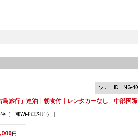
ツアーID：NG-40
古島旅行」連泊｜朝食付｜レンタカーなし 中部国際空
評（一部Wi-Fi非対応）｜
,000
円