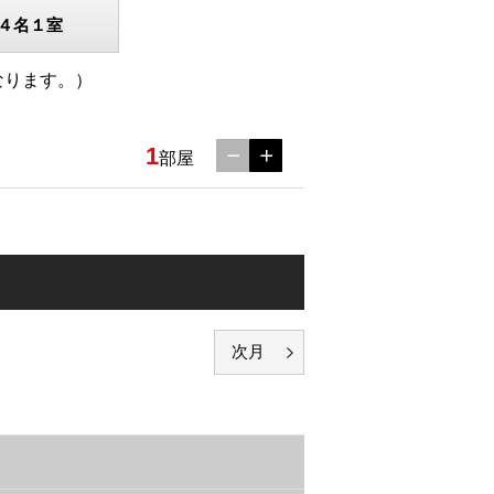
４名１室
なります。）
1
部屋