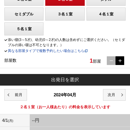
セミダブル
３名１室
４名１室
５名１室
添い寝(3～5才)、幼児(0～2才)の人数は含めずにご選択ください。（セミダ
ブルの添い寝は不可となります。）
異なる部屋タイプで複数予約したい場合はこちら
1
部屋数
部屋
出発日を選択
2024年04月
２名１室
（お一人様あたり）の料金を表示しています
4/1
--円
(月)