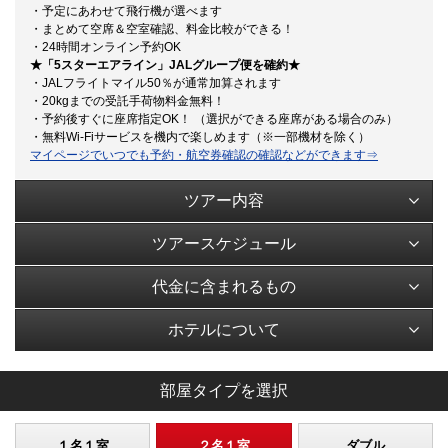
・予定にあわせて飛行機が選べます
・まとめて空席＆空室確認、料金比較ができる！
・24時間オンライン予約OK
★「5スターエアライン」JALグループ便を確約★
・JALフライトマイル50％が通常加算されます
・20kgまでの受託手荷物料金無料！
・予約後すぐに座席指定OK！ （選択ができる座席がある場合のみ）
・無料Wi-Fiサービスを機内で楽しめます（※一部機材を除く）
マイページでいつでも予約・航空券確認の確認などができます⇒
ツアー内容
ツアースケジュール
代金に含まれるもの
ホテルについて
部屋タイプを選択
１名１室
２名１室
ダブル