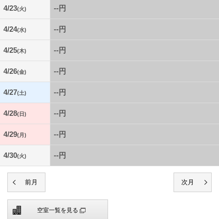
4/23
--円
(火)
4/24
--円
(水)
4/25
--円
(木)
4/26
--円
(金)
4/27
--円
(土)
4/28
--円
(日)
4/29
--円
(月)
4/30
--円
(火)
空室一覧を見る