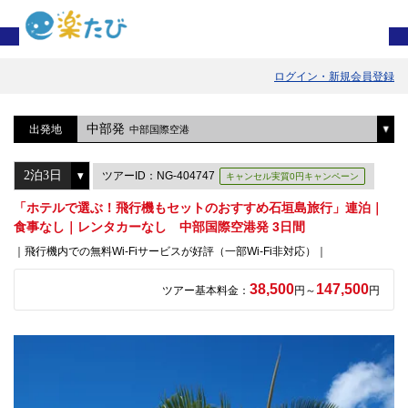
ログイン・新規会員登録
中部発
出発地
中部国際空港
ツアーID：NG-404747
キャンセル実質0円キャンペーン
「ホテルで選ぶ！飛行機もセットのおすすめ石垣島旅行」連泊｜
食事なし｜レンタカーなし 中部国際空港発 3日間
｜飛行機内での無料Wi-Fiサービスが好評（一部Wi-Fi非対応）｜
38,500
147,500
ツアー基本料金：
円～
円