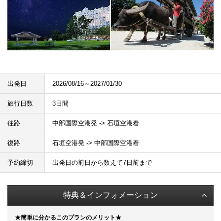
出発日
2026/08/16～2027/01/30
旅行日数
3日間
往路
中部国際空港発 -> 石垣空港着
復路
石垣空港発 -> 中部国際空港着
予約締切
出発日の前日から数えて7日前まで
特典＆インフォメーション
★簡単に分かるこのプランのメリット★