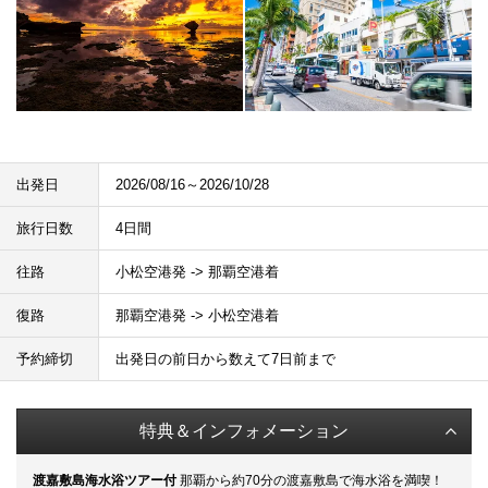
出発日
2026/08/16～2026/10/28
旅行日数
4日間
往路
小松空港発 -> 那覇空港着
復路
那覇空港発 -> 小松空港着
予約締切
出発日の前日から数えて7日前まで
特典＆インフォメーション
渡嘉敷島海水浴ツアー付
那覇から約70分の渡嘉敷島で海水浴を満喫！