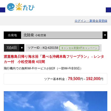
ログイン・新規会員登録
北陸発
出発地
小松空港
ツアーID：KQ-420158
キャンセル実質0円キャンペーン
渡嘉敷島日帰り海水浴「選べる沖縄本島フリープラン」 - レンタ
カー付 小松空港発 4日間
飛行機内での無料Wi-Fiサービスが好評（一部Wi-Fi非対応）
79,500
192,000
ツアー基本料金：
円～
円