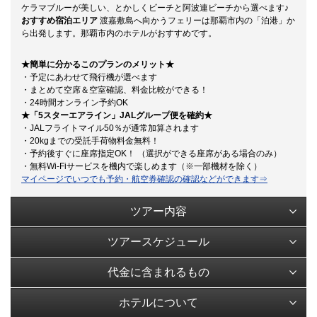
ケラマブルーが美しい、とかしくビーチと阿波連ビーチから選べます♪
おすすめ宿泊エリア
渡嘉敷島へ向かうフェリーは那覇市内の「泊港」か
ら出発します。那覇市内のホテルがおすすめです。
★簡単に分かるこのプランのメリット★
・予定にあわせて飛行機が選べます
・まとめて空席＆空室確認、料金比較ができる！
・24時間オンライン予約OK
★「5スターエアライン」JALグループ便を確約★
・JALフライトマイル50％が通常加算されます
・20kgまでの受託手荷物料金無料！
・予約後すぐに座席指定OK！ （選択ができる座席がある場合のみ）
・無料Wi-Fiサービスを機内で楽しめます（※一部機材を除く）
マイページでいつでも予約・航空券確認の確認などができます⇒
ツアー内容
ツアースケジュール
代金に含まれるもの
ホテルについて