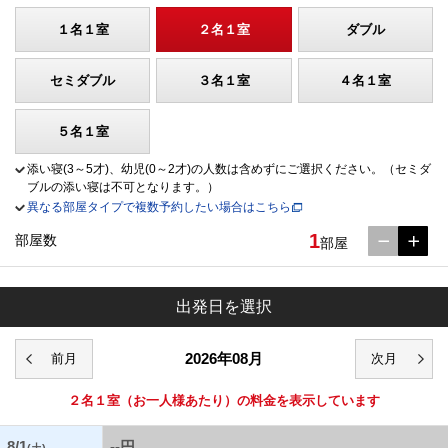
１名１室
２名１室
ダブル
セミダブル
３名１室
４名１室
５名１室
添い寝(3～5才)、幼児(0～2才)の人数は含めずにご選択ください。（セミダ
ブルの添い寝は不可となります。）
異なる部屋タイプで複数予約したい場合はこちら
1
部屋数
部屋
出発日を選択
2026年08月
２名１室
（お一人様あたり）の料金を表示しています
8/1
--円
(土)