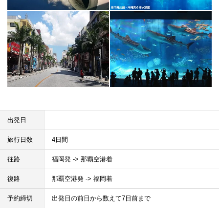
出発日
旅行日数
4日間
往路
福岡発 -> 那覇空港着
復路
那覇空港発 -> 福岡着
予約締切
出発日の前日から数えて7日前まで