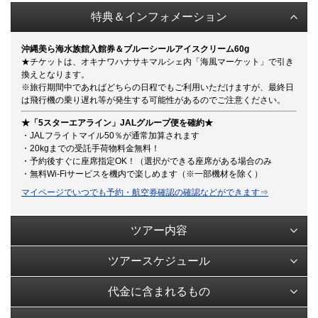
特典＆インフォメーション
沖縄美ら海水族館入館券＆ブルーシールアイスクリーム60g
★チケットは、オキナワハナサキマルシェ内「海風マーケット」で引き
換えとなります。
※旅行期間中であればどちらの日程でもご利用いただけますが、最終日
は飛行機の乗り遅れ等が発生する可能性があるのでご注意ください。
★「5スターエアライン」JALグループ便を確約★
・JALフライトマイル50％が通常加算されます
・20kgまでの受託手荷物料金無料！
・予約後すぐに座席指定OK！（選択ができる座席がある場合のみ
・無料Wi-Fiサービスを機内で楽しめます（※一部機材を除く）
マイページでいつでも予約・航空券確認の確認などができます⇒
ツアー内容
ツアースケジュール
代金に含まれるもの