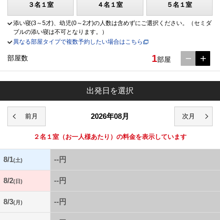
３名１室
４名１室
５名１室
添い寝(3～5才)、幼児(0～2才)の人数は含めずにご選択ください。（セミダ
ブルの添い寝は不可となります。）
異なる部屋タイプで複数予約したい場合はこちら
1
部屋数
部屋
出発日を選択
2026年08月
２名１室
（お一人様あたり）の料金を表示しています
8/1
--円
(土)
8/2
--円
(日)
8/3
--円
(月)