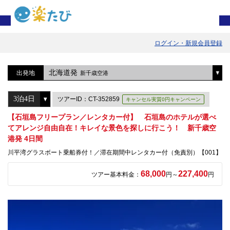
ログイン・新規会員登録
北海道発
出発地
新千歳空港
ツアーID：CT-352859
キャンセル実質0円キャンペーン
【石垣島フリープラン／レンタカー付】 石垣島のホテルが選べ
てアレンジ自由自在！キレイな景色を探しに行こう！ 新千歳空
港発 4日間
川平湾グラスボート乗船券付！／滞在期間中レンタカー付（免責別）【001】
68,000
227,400
ツアー基本料金：
円～
円