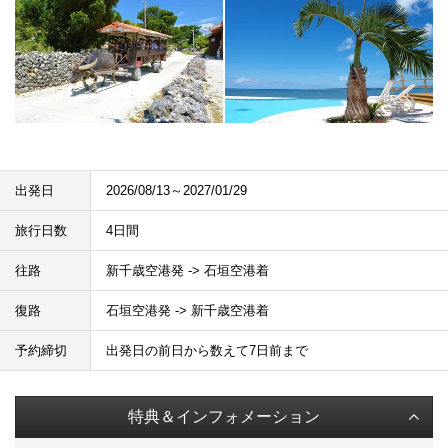
出発日
2026/08/13～2027/01/29
旅行日数
4日間
往路
新千歳空港発 -> 石垣空港着
復路
石垣空港発 -> 新千歳空港着
予約締切
出発日の前日から数えて7日前まで
特典＆インフォメーション