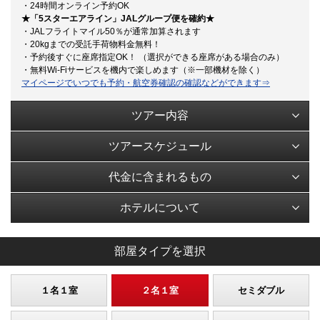
・24時間オンライン予約OK
★「5スターエアライン」JALグループ便を確約★
・JALフライトマイル50％が通常加算されます
・20kgまでの受託手荷物料金無料！
・予約後すぐに座席指定OK！ （選択ができる座席がある場合のみ）
・無料Wi-Fiサービスを機内で楽しめます（※一部機材を除く）
マイページでいつでも予約・航空券確認の確認などができます⇒
ツアー内容
ツアースケジュール
代金に含まれるもの
ホテルについて
部屋タイプを選択
１名１室
２名１室
セミダブル