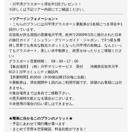
・川平湾グラスボート滞在中1回プレゼント！
※詳しくは下記ツアー内容にてご確認ください。
＜ツアーインフォメーション＞
・こちらのプランには川平湾グラスボート乗船券が1名様につき滞在中1
回付いています。
石垣島が誇る屈指の景勝地川平湾。欧州で2009年3月に発行された日本
の旅行ガイド「ミシュラン・グリーンガイド・ジャポン」で3つ星を獲
得し世界でも有名な観光スポットとなった川平湾の名物は、なんといっ
てもグラスボート。美しい水中観察と、絶景をゆったりとご堪能くださ
い♪
グラスボート営業時間： 09：00～17：00
【集合場所】（有）川平マリンサービス 受付 沖縄県石垣市川平
912-1 川平コミュニティ施設内
【所要時間】約30分（9:00発以降15分毎に出航）
※乗船券は、滞在期間中１回のみご利用可能です。添寝のお客様には付
きません。
※集合場所までは各自でご移動下さい。
※悪天候時欠航となる場合がございます。
※未使用の場合の払い戻しはできません。
★簡単に分かるこのプランのメリット★
・予定にあわせて飛行機が選べます
・まとめて空席＆空室確認、料金比較ができる！