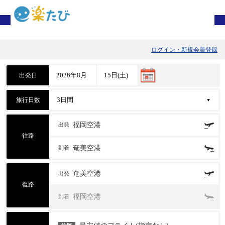
ログイン・新規会員登録
出発日
旅行日数
福岡空港
出発
往路
奄美空港
到着
奄美空港
出発
復路
福岡空港
到着