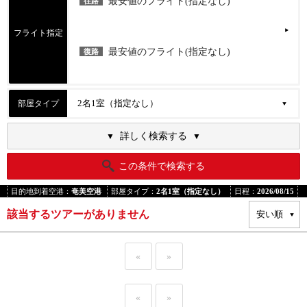
最安値のフライト(指定なし)
往路
フライト指定
最安値のフライト(指定なし)
復路
部屋タイプ
詳しく検索する
この条件で検索する
目的地到着空港：
奄美空港
部屋タイプ：
2名1室（指定なし）
日程：
2026/08/15
該当するツアーがありません
«
»
«
»