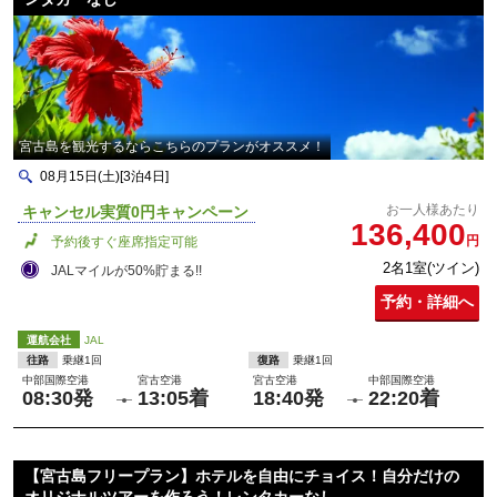
宮古島を観光するならこちらのプランがオススメ！
08月15日(土)[3泊4日]
お一人様あたり
キャンセル実質0円キャンペーン
136,400
円
予約後すぐ座席指定可能
2名1室(ツイン)
JALマイルが50%貯まる!!
予約・詳細へ
運航会社
JAL
往路
乗継1回
復路
乗継1回
中部国際空港
宮古空港
宮古空港
中部国際空港
08:30発
13:05着
18:40発
22:20着
【宮古島フリープラン】ホテルを自由にチョイス！自分だけの