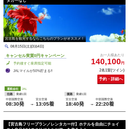
タカーなし
宮古島を観光するならこちらのプランがオススメ！
08月15日(土)[3泊4日]
お一人様あたり
キャンセル実質0円キャンペーン
140,100
円
予約後すぐ座席指定可能
2名1室(ツイン)
JALマイルが50%貯まる!!
予約・詳細へ
運航会社
JAL
往路
乗継1回
復路
乗継1回
中部国際空港
宮古空港
宮古空港
中部国際空港
08:30発
13:05着
18:40発
22:20着
【宮古島フリープラン／レンタカー付】ホテルを自由にチョイ