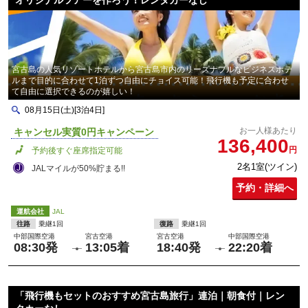
オリジナルツアーを作ろう！レンタカーなし
宮古島の人気リゾートホテルから宮古島市内のリーズナブルなビジネスホテ
ルまで目的に合わせて1泊ずつ自由にチョイス可能！飛行機も予定に合わせ
て自由に選択できるのが嬉しい！
08月15日(土)[3泊4日]
お一人様あたり
キャンセル実質0円キャンペーン
136,400
円
予約後すぐ座席指定可能
2名1室(ツイン)
JALマイルが50%貯まる!!
予約・詳細へ
運航会社
JAL
往路
乗継1回
復路
乗継1回
中部国際空港
宮古空港
宮古空港
中部国際空港
08:30発
13:05着
18:40発
22:20着
「飛行機もセットのおすすめ宮古島旅行」連泊｜朝食付｜レン