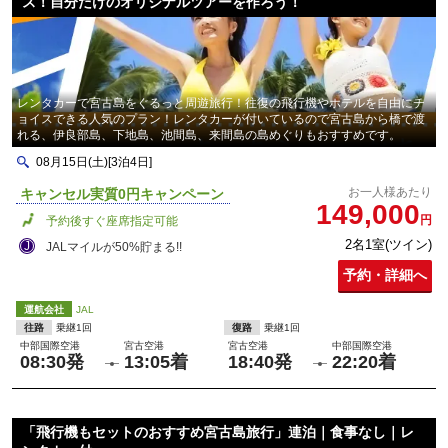
ス！自分だけのオリジナルツアーを作ろう！
レンタカーで宮古島をぐるっと周遊旅行！往復の飛行機やホテルを自由にチ
ョイスできる人気のプラン！レンタカーが付いているので宮古島から橋で渡
れる、伊良部島、下地島、池間島、来間島の島めぐりもおすすめです。
08月15日(土)[3泊4日]
お一人様あたり
キャンセル実質0円キャンペーン
149,000
円
予約後すぐ座席指定可能
2名1室(ツイン)
JALマイルが50%貯まる!!
予約・詳細へ
運航会社
JAL
往路
乗継1回
復路
乗継1回
中部国際空港
宮古空港
宮古空港
中部国際空港
08:30発
13:05着
18:40発
22:20着
「飛行機もセットのおすすめ宮古島旅行」連泊｜食事なし｜レ