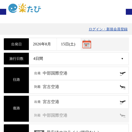
ログイン・新規会員登録
出発日
旅行日数
中部国際空港
出発
往路
宮古空港
到着
宮古空港
出発
復路
中部国際空港
到着