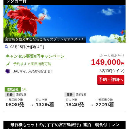
ンタカー付
宮古島を観光するならこちらのプランがオススメ！
08月15日(土)[3泊4日]
お一人様あたり
キャンセル実質0円キャンペーン
149,000
円
予約後すぐ座席指定可能
2名1室(ツイン)
JALマイルが50%貯まる!!
予約・詳細へ
運航会社
JAL
往路
乗継1回
復路
乗継1回
中部国際空港
宮古空港
宮古空港
中部国際空港
08:30発
13:05着
18:40発
22:20着
「飛行機もセットのおすすめ宮古島旅行」連泊｜朝食付｜レン