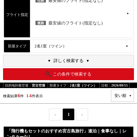
最安値のフライト(指定なし)
往路
フライト指定
最安値のフライト(指定なし)
復路
部屋タイプ
詳しく検索する
この条件で検索する
目的地到着空港：
宮古空港
部屋タイプ：
2名1室（ツイン）
日程：
2026/08/15
6
1
6
検索結果
件
-
件表示
«
1
»
「飛行機もセットのおすすめ宮古島旅行」連泊｜食事なし｜レ
ンタカーなし