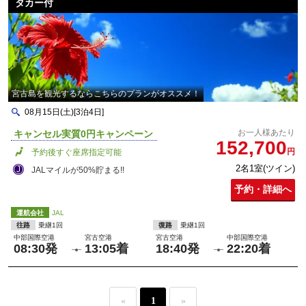
タカー付
宮古島を観光するならこちらのプランがオススメ！
08月15日(土)[3泊4日]
お一人様あたり
キャンセル実質0円キャンペーン
152,700
円
予約後すぐ座席指定可能
2名1室(ツイン)
JALマイルが50%貯まる!!
予約・詳細へ
運航会社
JAL
往路
乗継1回
復路
乗継1回
中部国際空港
宮古空港
宮古空港
中部国際空港
08:30発
13:05着
18:40発
22:20着
«
1
»