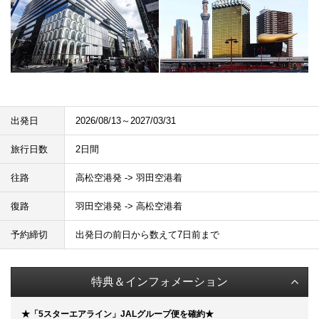
出発日
2026/08/13～2027/03/31
旅行日数
2日間
往路
高松空港発 -> 羽田空港着
復路
羽田空港発 -> 高松空港着
予約締切
出発日の前日から数えて7日前まで
特典＆インフォメーション
★「5スターエアライン」JALグループ便を確約★