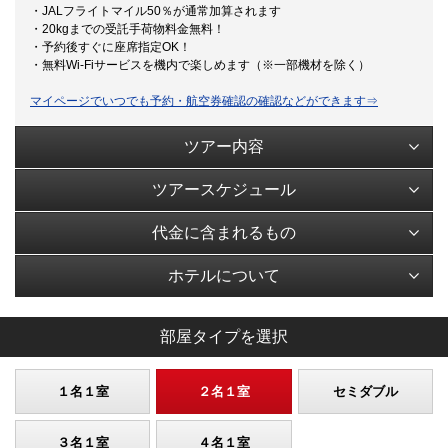
・JALフライトマイル50％が通常加算されます
・20kgまでの受託手荷物料金無料！
・予約後すぐに座席指定OK！
・無料Wi-Fiサービスを機内で楽しめます（※一部機材を除く）
マイページでいつでも予約・航空券確認の確認などができます⇒
ツアー内容
ツアースケジュール
代金に含まれるもの
ホテルについて
部屋タイプを選択
１名１室
２名１室
セミダブル
３名１室
４名１室