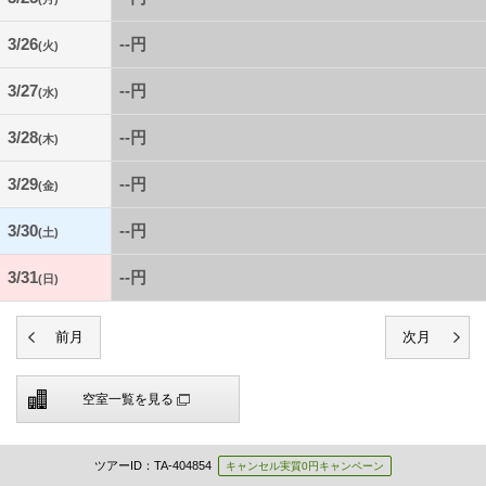
3/26
--円
(火)
3/27
--円
(水)
3/28
--円
(木)
3/29
--円
(金)
3/30
--円
(土)
3/31
--円
(日)
空室一覧を見る
ツアーID：TA-404854
キャンセル実質0円キャンペーン