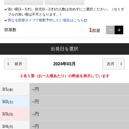
添い寝(3～5才)、幼児(0～2才)の人数は含めずにご選択ください。（セミダ
ブルの添い寝は不可となります。）
異なる部屋タイプで複数予約したい場合はこちら
1
部屋数
部屋
出発日を選択
2024年03月
２名１室
（お一人様あたり）の料金を表示しています
3/1
--円
(金)
3/2
--円
(土)
3/3
--円
(日)
3/4
--円
(月)