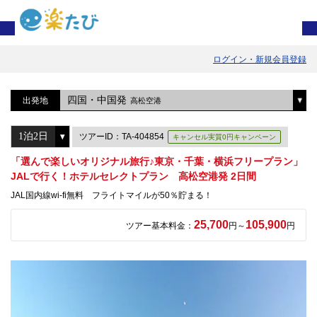
ログイン・新規会員登録
四国・中国発
出発地
高松空港
ツアーID：TA-404854
キャンセル実質0円キャンペーン
「選んで楽しいオリジナル旅行♪東京・千葉・横浜フリープラン」
JALで行く！ホテルセレクトプラン 高松空港発 2日間
JAL国内線wi-fi無料 フライトマイルが50％貯まる！
25,700
105,900
ツアー基本料金：
円～
円