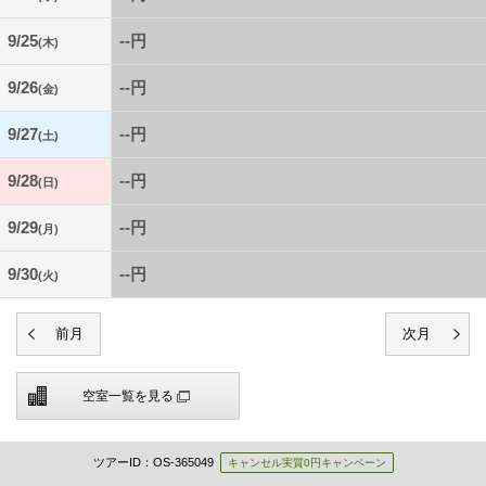
9/25
--円
(木)
9/26
--円
(金)
9/27
--円
(土)
9/28
--円
(日)
9/29
--円
(月)
9/30
--円
(火)
空室一覧を見る
ツアーID：OS-365049
キャンセル実質0円キャンペーン