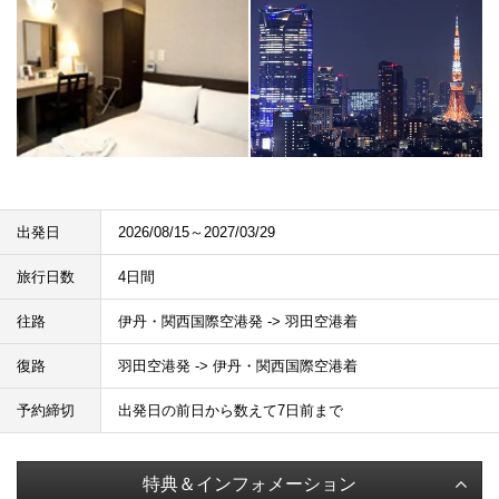
出発日
2026/08/15～2027/03/29
旅行日数
4日間
往路
伊丹・関西国際空港発 -> 羽田空港着
復路
羽田空港発 -> 伊丹・関西国際空港着
予約締切
出発日の前日から数えて7日前まで
特典＆インフォメーション