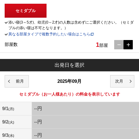
セミダブル
添い寝(3～5才)、幼児(0～2才)の人数は含めずにご選択ください。（セミダ
ブルの添い寝は不可となります。）
異なる部屋タイプで複数予約したい場合はこちら
1
部屋数
部屋
出発日を選択
2025年09月
セミダブル
（お一人様あたり）の料金を表示しています
9/1
--円
(月)
9/2
--円
(火)
9/3
--円
(水)