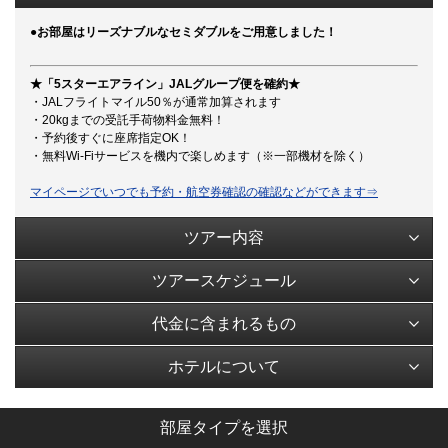
●お部屋はリーズナブルなセミダブルをご用意しました！
★「5スターエアライン」JALグループ便を確約★
・JALフライトマイル50％が通常加算されます
・20kgまでの受託手荷物料金無料！
・予約後すぐに座席指定OK！
・無料Wi-Fiサービスを機内で楽しめます（※一部機材を除く）
マイページでいつでも予約・航空券確認の確認などができます⇒
ツアー内容
ツアースケジュール
代金に含まれるもの
ホテルについて
部屋タイプを選択