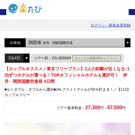
ログイン・新規会員登録
関西発
出発地
伊丹・関西国際空港
ツアーID：OS-365049
キャンセル実質0円キャンペーン
【カップルオススメ／東京フリープラン】2人の距離が近くなる♪1
泊ずつホテルが選べる！TDRオフィシャルホテルも選択可！ 伊
丹・関西国際空港発 4日間
■セミダブル・ダブルから選択■JALフライトマイルが50％貯まる！／【112】
カップルフリー
27,300
67,500
ツアー基本料金：
円～
円