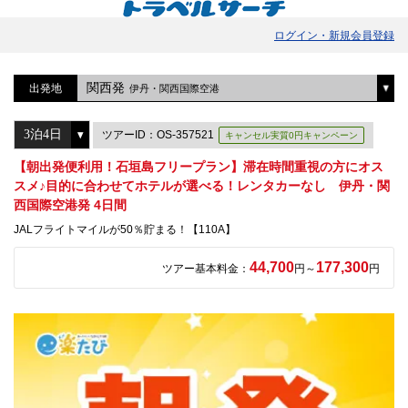
ログイン・新規会員登録
関西発
出発地
伊丹・関西国際空港
ツアーID：OS-357521
キャンセル実質0円キャンペーン
【朝出発便利用！石垣島フリープラン】滞在時間重視の方にオス
スメ♪目的に合わせてホテルが選べる！レンタカーなし 伊丹・関
西国際空港発 4日間
JALフライトマイルが50％貯まる！【110A】
44,700
177,300
ツアー基本料金：
円～
円