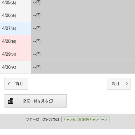
4/25
--円
(木)
4/26
--円
(金)
4/27
--円
(土)
4/28
--円
(日)
4/29
--円
(月)
4/30
--円
(火)
空室一覧を見る
ツアーID：OS-357521
キャンセル実質0円キャンペーン