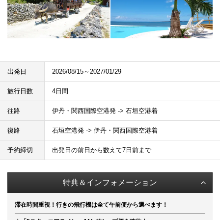
出発日
2026/08/15～2027/01/29
旅行日数
4日間
往路
伊丹・関西国際空港発 -> 石垣空港着
復路
石垣空港発 -> 伊丹・関西国際空港着
予約締切
出発日の前日から数えて7日前まで
特典＆インフォメーション
滞在時間重視！行きの飛行機は全て午前便から選べます！