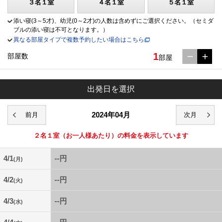
３名１室
４名１室
５名１室
添い寝(3～5才)、幼児(0～2才)の人数は含めずにご選択ください。（セミダ
ブルの添い寝は不可となります。）
異なる部屋タイプで複数予約したい場合はこちら
1
部屋数
部屋
出発日を選択
2024年04月
２名１室
（お一人様あたり）の料金を表示しています
4/1
--円
(月)
4/2
--円
(火)
4/3
--円
(水)