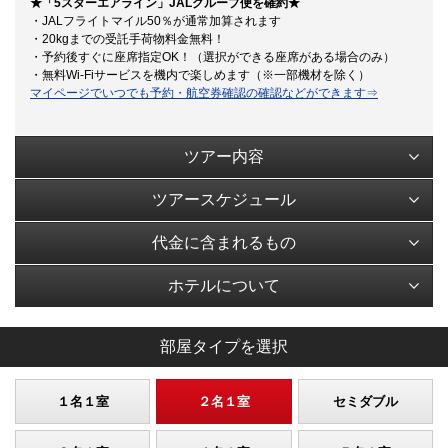
★「5スターエアライン」JALグループ便を確約★
・JALフライトマイル50％が通常加算されます
・20kgまでの受託手荷物料金無料！
・予約後すぐに座席指定OK！（選択ができる座席がある場合のみ）
・無料Wi-Fiサービスを機内で楽しめます（※一部機材を除く）
マイページでいつでも予約・航空券確認の確認などができます⇒
ツアー内容
ツアースケジュール
代金に含まれるもの
ホテルについて
部屋タイプを選択
１名１室
２名１室
セミダブル