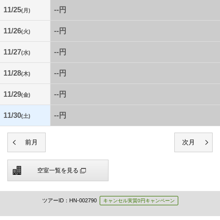
11/25
--円
(月)
11/26
--円
(火)
11/27
--円
(水)
11/28
--円
(木)
11/29
--円
(金)
11/30
--円
(土)
空室一覧を見る
ツアーID：HN-002790
キャンセル実質0円キャンペーン