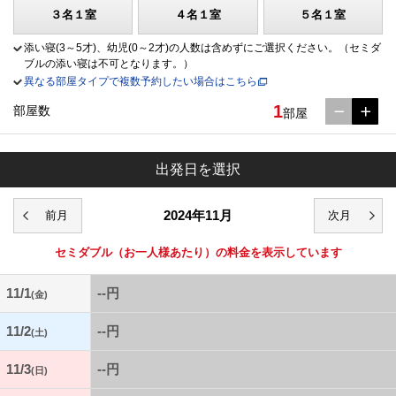
３名１室
４名１室
５名１室
添い寝(3～5才)、幼児(0～2才)の人数は含めずにご選択ください。（セミダ
ブルの添い寝は不可となります。）
異なる部屋タイプで複数予約したい場合はこちら
1
部屋数
部屋
出発日を選択
2024年11月
セミダブル
（お一人様あたり）の料金を表示しています
11/1
--円
(金)
11/2
--円
(土)
11/3
--円
(日)