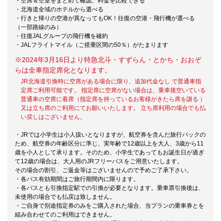
・空席＆空室をまとめて確認、料金を比較できる
・北海道全域のホテルから選べる
・行きと帰りの空港が異なってもOK！往復の空港・飛行機が選べる
（一部路線のみ）
・往復JALグループの飛行機を確約
・JALフライトマイル（ご搭乗区間の50％）がたまります
※2024年3月16日より特急北斗・すずらん・とかち・おおぞ
らは全車指定席化となります。
JR北海道引換時に空席がある場合に限り、追加代金なし で普通車指
定席ご利用可能です。 指定席に空席がない場合は、乗車後空いている
普通車の空席に着席（指定席を持っているお客様がきたら席を譲る ）
又は立ち席のご利用にてお願いいたします。 立ち席利用の場合でも払
い戻しはございません。
・JRでは小学生は小人扱いとなりますが、航空券を含んだ旅行パックの
ため、航空券の年齢区分に準じ、実年齢で12歳以上を大人、3歳から11
歳を小人として承ります。そのため、小学生であってもお誕生日が過ぎ
て12歳の場合は、大人用のJRフリーパスをご用意いたします。
その場合の割引、ご返金等はございませんので予めご了承下さい。
・各パス有効期間はご旅行期間内に限ります。
・各パスとも引換指定駅での引換が必要となります。乗車票引換後は、
未使用の場合でも払戻は致しません。
・ご自身で別途指定券のみをご購入された場合、当プランの乗車券とを
組み合わせてのご利用はできません。