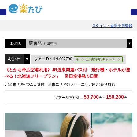
ログイン・新規会員登録
関東発
出発地
羽田空港
ツアーID：HN-002790
キャンセル実質0円キャンペーン
《とかち帯広空港利用》JR道東周遊パス付「飛行機・ホテルが選
べる！北海道フリープラン」 羽田空港発 5日間
JR道東周遊パス5日券付！道東エリアのフリーエリア内JR乗り放題！
50,700
150,200
ツアー基本料金：
円～
円