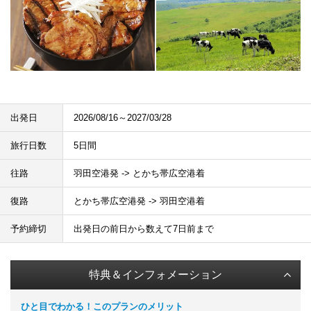
出発日
2026/08/16～2027/03/28
旅行日数
5日間
往路
羽田空港発 -> とかち帯広空港着
復路
とかち帯広空港発 -> 羽田空港着
予約締切
出発日の前日から数えて7日前まで
特典＆インフォメーション
ひと目でわかる！このプランのメリット