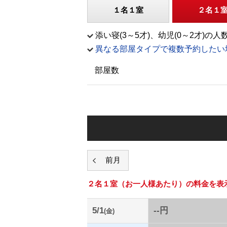
１名１室
２名１
添い寝(3～5才)、幼児(0～2才
異なる部屋タイプで複数予約したい
部屋数
２名１室
（お一人様あたり）の料金を表
5/1
--円
(金)