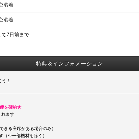
垣空港着
歳空港着
えて7日前まで
特典＆インフォメーション
こう！
プ便を確約★
されます
ができる座席がある場合のみ）
ます（※一部機材を除く）