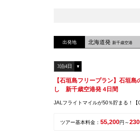
北海道発
出発地
新千歳空港
【石垣島フリープラン】石垣島
し 新千歳空港発 4日間
JALフライトマイルが50％貯まる！【0
55,200
230
ツアー基本料金：
円～