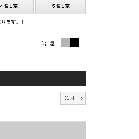
４名１室
５名１室
なります。）
1
部屋