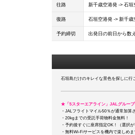
往路
新千歳空港発 -> 石
復路
石垣空港発 -> 新千
予約締切
出発日の前日から数
石垣島だけのキレイな景色を探しに行
★「5スターエアライン」JALグルー
・JALフライトマイル50％が通常加算
・20kgまでの受託手荷物料金無料！
・予約後すぐに座席指定OK！（選択
・無料Wi-Fiサービスを機内で楽しめ